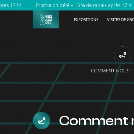
!
Promotion d’été – 15 % de rabais après 17 h!
Pro
EXPOSITIONS
VISITES DE G
COMMENT NOUS T
Comment n