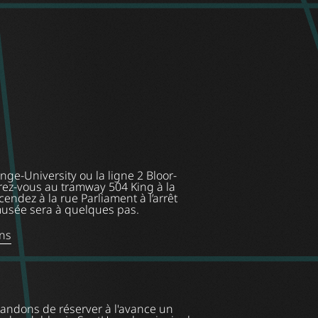
onge-University ou la ligne 2 Bloor-
érez-vous au tramway 504 King à la
endez à la rue Parliament à l’arrêt
 musée sera à quelques pas.
ons
ndons de réserver à l'avance un