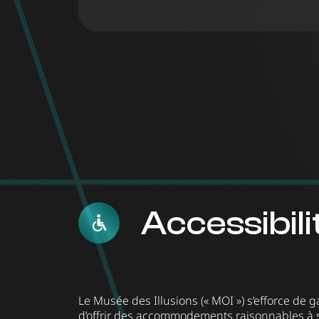
Accessibili
Le Musée des Illusions (« MOI ») s’efforce de gar
d’offrir des accommodements raisonnables à s