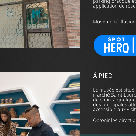
parking pratique et
application de rése
Museum of Illusion
Á PIED
Le musée est situé
marché Saint-Laure
de choix à quelque
des principales att
accessible aux visit
Obtenir les directi